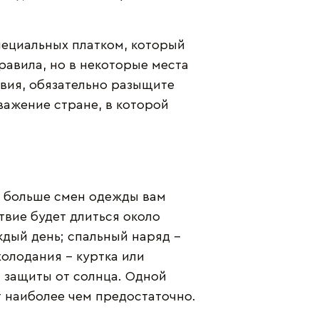
пециальных платком, который
равила, но в некоторые места
твия, обязательно разыщите
важение стране, в которой
м больше смен одежды вам
твие будет длиться около
аждый день; спальный наряд -
олодания - куртка или
я защиты от солнца. Одной
т наиболее чем предостаточно.